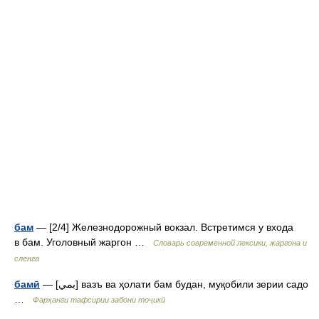
бам
— [2/4] Железнодорожный вокзал. Встретимся у входа
в бам. Уголовный жаргон …
Cловарь современной лексики, жаргона и
сленга
бамӣ
— [بمي] вазъ ва ҳолати бам будан, муқобили зерии садо
…
Фарҳанги тафсирии забони тоҷикӣ