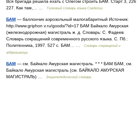
Вся бригада решила ехать с Олегом строить БАМ. Старт 3, 226
227. Как там,… …
Толковый словарь языка Совдепии
БАМ
— баллончик аэрозольный малогабаритный Источник:
http://www.griphon v.ru/goods/?id=17 БАМ Байкало Амурская
(железнодорожная) магистраль ж. д. Словарь: С. Фадеев.
Словарь сокращений современного русского языка. С. Пб.:
Политехника, 1997. 527 с. БАМ… …
Словарь сокращений и
аббревиатур
БАМ
— см. Байкало Амурская магистраль. * * * БАМ БАМ, см.
Байкало Амурская магистраль (см. БАЙКАЛО АМУРСКАЯ
МАГИСТРАЛЬ) …
Энциклопедический словарь