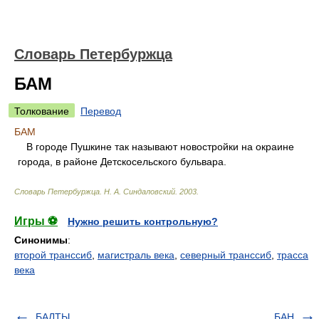
Словарь Петербуржца
БАМ
Толкование
Перевод
БАМ
В городе Пушкине так называют новостройки на окраине
города, в районе Детскосельского бульвара.
Словарь Петербуржца
.
Н. А. Синдаловский
.
2003
.
Игры ⚽
Нужно решить контрольную?
Синонимы
:
второй транссиб
,
магистраль века
,
северный транссиб
,
трасса
века
БАЛТЫ
БАН