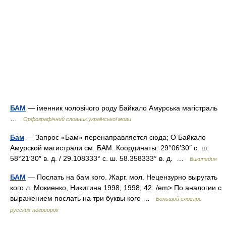
БАМ
— іменник чоловічого роду Байкало Амурська магістраль
…
Орфографічний словник української мови
Бам
— Запрос «Бам» перенаправляется сюда; О Байкало
Амурской магистрали см. БАМ. Координаты: 29°06′30″ с. ш.
58°21′30″ в. д. / 29.108333° с. ш. 58.358333° в. д. …
Википедия
БАМ
— Послать на бам кого. Жарг. мол. Нецензурно выругать
кого л. Мокиенко, Никитина 1998, 1998, 42. /em> По аналогии с
выражением послать на три буквы кого …
Большой словарь
русских поговорок